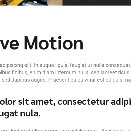
ave Motion
piscing elit. In augue ligula, feugiat ut nulla consequat. 
pibus finibus, enim diam interdum nulla, sed laoreet risu
am sed dapibus augue. Praesent eu pulvinar est ed quis mat
or sit amet, consectetur adipis
ugat nula.
rci luctus et ultrices posuere cubilia urae. Ut ex dolor, l