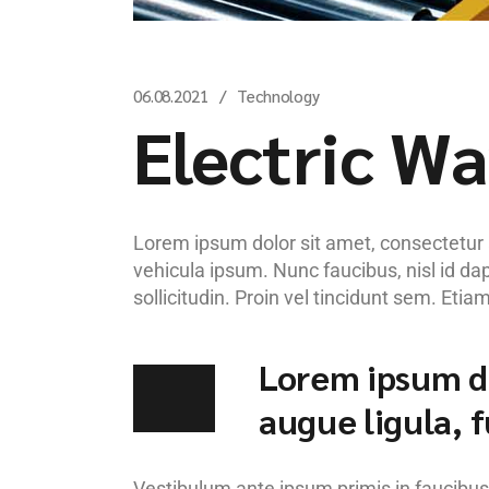
06.08.2021
Technology
Electric W
Lorem ipsum dolor sit amet, consectetur adi
vehicula ipsum. Nunc faucibus, nisl id da
sollicitudin. Proin vel tincidunt sem. Eti
Lorem ipsum dol
augue ligula, f
Vestibulum ante ipsum primis in faucibus o