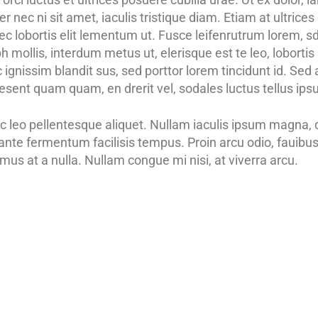
 nec ni sit amet, iaculis tristique diam. Etiam at ultrices d
 lobortis elit lementum ut. Fusce leifenrutrum lorem, sd v
mollis, interdum metus ut, elerisque est te leo, lobortis ac
gnissim blandit sus, sed porttor lorem tincidunt id. Sed at 
 Praesent quam quam, en drerit vel, sodales luctus tellus i
 leo pellentesque aliquet. Nullam iaculis ipsum magna, qu
 ante fermentum facilisis tempus. Proin arcu odio, fauibus
us at a nulla. Nullam congue mi nisi, at viverra arcu.