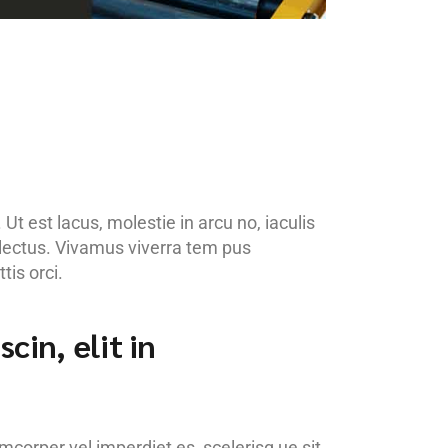
Ut est lacus, molestie in arcu no, iaculis
s lectus. Vivamus viverra tem pus
tis orci.
cin, elit in
amcorper vel imperdiet es, scelerisq ue sit